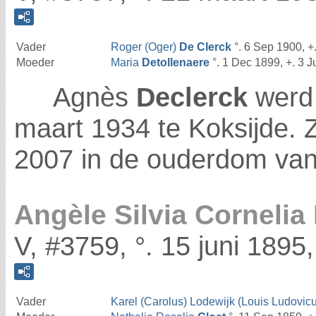
Vader
Roger (Oger)
De Clerck
°. 6 Sep 1900, +
Moeder
Maria
Detollenaere
°. 1 Dec 1899, +. 3 
Agnès
Declerck
werd 
maart 1934 te Koksijde. Zi
2007 in de ouderdom van
Angèle Silvia Cornelia
V, #3759, °. 15 juni 1895,
Vader
Karel (Carolus) Lodewijk (Louis Ludovic