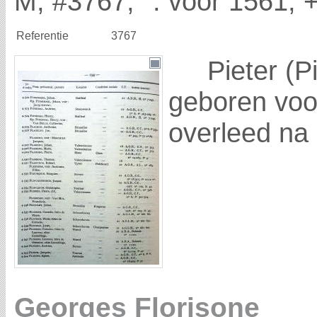
M, #3767, °. voor 1561, 
Referentie
3767
Pieter (Pi
geboren voo
overleed na
Georges Florisone