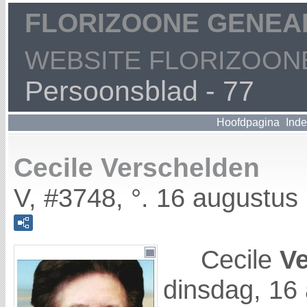
FLORIZOONE GENEA
WEBSITE FLORIZOONE
Persoonsblad - 77
Hoofdpagina
Ind
Cecile Verschelden
V, #3748, °. 16 augustus 
Cecile
V
dinsdag, 16