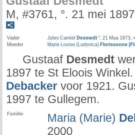
Gustaaf Desmedt
M, #3761, °. 21 mei 1897
Vader
Jules Camiel
Desmedt
°. 21 Maa 1873, 
Moeder
Marie Louise (Ludovica)
Florissoone (Fl
Gustaaf
Desmedt
wer
1897 te St Eloois Winkel
Debacker
voor 1921. Gu
1997 te Gullegem.
Familie
Maria (Marie)
De
2000