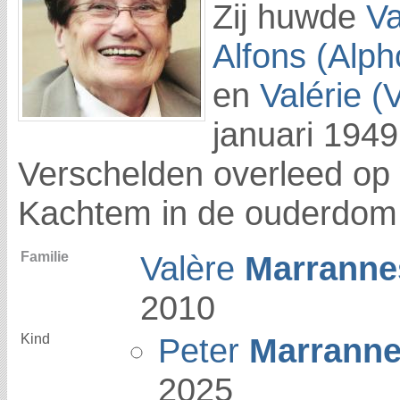
Zij huwde
V
Alfons (Alp
en
Valérie (
januari 194
Verschelden overleed op 
Kachtem in de ouderdom
Familie
Valère
Marranne
2010
Kind
Peter
Marrann
2025