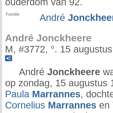
ouderdom van 92.
Familie
André
Jonckhee
André Jonckheere
M, #3772, °. 15 augustus
André
Jonckheere
wa
op zondag, 15 augustus 
Paula
Marrannes
, docht
Cornelius
Marrannes
en