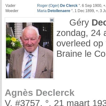
Vader
Roger (Oger)
De Clerck
°. 6 Sep 1900, +
Moeder
Maria
Detollenaere
°. 1 Dec 1899, +. 3 
Géry
Dec
zondag, 24 a
overleed op 
Braine le C
Agnès Declerck
V, #3757, °. 21 maart 193