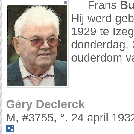
Frans
Bu
Hij werd ge
1929 te Izeg
donderdag, 2
ouderdom v
Géry Declerck
M, #3755, °. 24 april 19