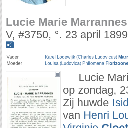
Lucie Marie Marrannes
V, #3750, °. 23 april 189
Vader
Karel Lodewijk (Charles Ludovicus)
Mar
Moeder
Louisa (Ludovica) Philomena
Florizoon
Lucie Mar
op zondag, 23
Zij huwde
Isi
van
Henri Lo
Virginie
Cloe