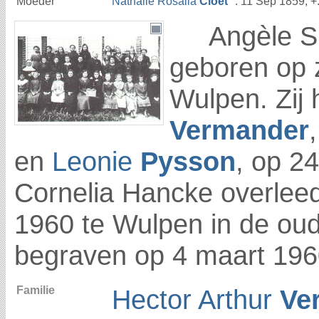
Moeder
Nathalie Rosalia
Cloet
°. 11 Sep 1859, +
Angèle Sil
geboren op z
Wulpen. Zij
Vermander
en
Leonie
Pysson
, op 2
Cornelia Hancke overlee
1960 te Wulpen in de oud
begraven op 4 maart 196
Familie
Hector Arthur
Ve