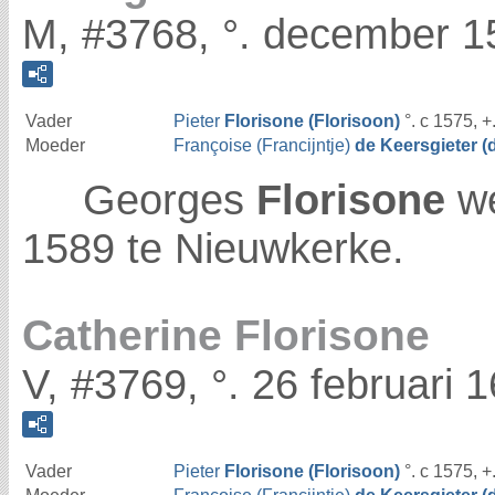
M, #3768, °. december 1
Vader
Pieter
Florisone (Florisoon)
°. c 1575, +
Moeder
Françoise (Francijntje)
de Keersgieter (
Georges
Florisone
we
1589 te Nieuwkerke.
Catherine Florisone
V, #3769, °. 26 februari 
Vader
Pieter
Florisone (Florisoon)
°. c 1575, +