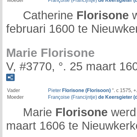
Moeder
Françoise (Francijntje)
de Keersgieter (
Catherine
Florisone
w
februari 1600 te Nieuwke
Marie Florisone
V, #3770, °. 25 maart 16
Vader
Pieter
Florisone (Florisoon)
°. c 1575, +
Moeder
Françoise (Francijntje)
de Keersgieter (
Marie
Florisone
werd 
maart 1606 te Nieuwkerk