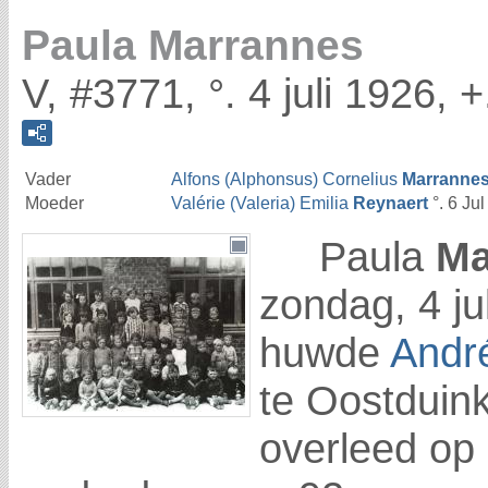
Paula Marrannes
V, #3771, °. 4 juli 1926, +
Vader
Alfons (Alphonsus) Cornelius
Marranne
Moeder
Valérie (Valeria) Emilia
Reynaert
°. 6 Ju
Paula
Ma
zondag, 4 ju
huwde
Andr
te Oostduin
overleed op 