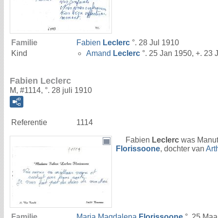
Familie
Fabien
Leclerc
°. 28 Jul 1910
Kind
Amand
Leclerc
°. 25 Jan 1950, +. 23
Fabien Leclerc
M, #1114, °. 28 juli 1910
Referentie
1114
Fabien
Leclerc
was Manute
Florissoone
, dochter van
Art
Familie
Maria Magdalena
Florissoone
°. 25 Maa