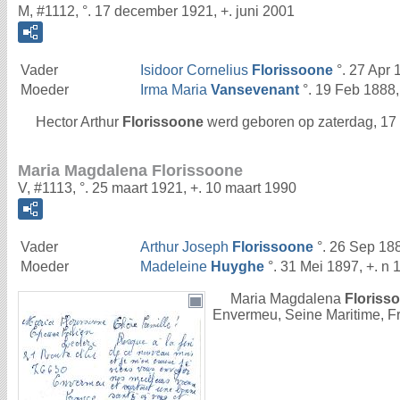
M, #1112, °. 17 december 1921, +. juni 2001
Vader
Isidoor Cornelius
Florissoone
°. 27 Apr 
Moeder
Irma Maria
Vansevenant
°. 19 Feb 1888,
Hector Arthur
Florissoone
werd geboren op zaterdag, 17 d
Maria Magdalena Florissoone
V, #1113, °. 25 maart 1921, +. 10 maart 1990
Vader
Arthur Joseph
Florissoone
°. 26 Sep 18
Moeder
Madeleine
Huyghe
°. 31 Mei 1897, +. n 
Maria Magdalena
Floriss
Envermeu, Seine Maritime, Fr