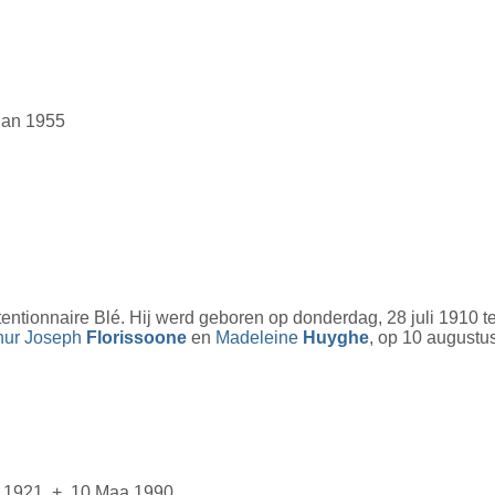
 Jan 1955
ntionnaire Blé. Hij werd geboren op donderdag, 28 juli 1910 te
hur Joseph
Florissoone
en
Madeleine
Huyghe
, op 10 augustu
 1921, +. 10 Maa 1990