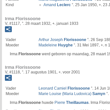
Kind
Amand
Leclerc
°. 25 Jan 1950, +. 23
Irma Florissoone
V, #1117, °. 28 maart 1932, +. januari 1933
Vader
Arthur Joseph
Florissoone
°. 26 Sep 18
Moeder
Madeleine
Huyghe
°. 31 Mei 1897, +. n 
Irma
Florissoone
werd geboren op maandag, 28 maart 1932
Irma Florissoone
V, #1118, °. 17 augustus 1901, +. voor 2001
Vader
Leonard Camiel
Florissoone
°. 14 Jun 1
Moeder
Marie Louise (Maria Ludovica)
Samyn
°.
Irma
Florissoone
huwde
Pierre
Theillaumas
. Irma Flori