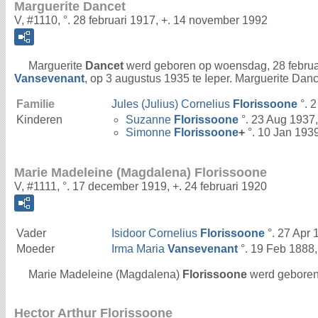
Marguerite Dancet
V, #1110, °. 28 februari 1917, +. 14 november 1992
Marguerite
Dancet
werd geboren op woensdag, 28 februa
Vansevenant
, op 3 augustus 1935 te Ieper. Marguerite Dan
Familie
Jules (Julius) Cornelius
Florissoone
°. 2
Kinderen
Suzanne
Florissoone
°. 23 Aug 1937,
Simonne
Florissoone
+
°. 10 Jan 193
Marie Madeleine (Magdalena) Florissoone
V, #1111, °. 17 december 1919, +. 24 februari 1920
Vader
Isidoor Cornelius
Florissoone
°. 27 Apr 
Moeder
Irma Maria
Vansevenant
°. 19 Feb 1888,
Marie Madeleine (Magdalena)
Florissoone
werd geboren 
Hector Arthur Florissoone