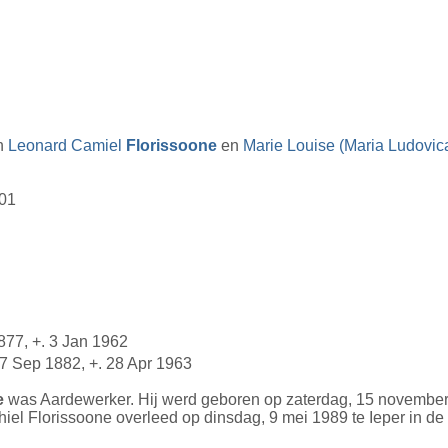
an
Leonard Camiel
Florissoone
en
Marie Louise (Maria Ludovic
001
877, +. 3 Jan 1962
 7 Sep 1882, +. 28 Apr 1963
e
was Aardewerker. Hij werd geboren op zaterdag, 15 november
hiel Florissoone overleed op dinsdag, 9 mei 1989 te Ieper in d