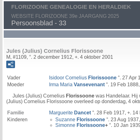
FLORIZOONE GENEALOGIE EN HERALDIEK
WEBSITE FLORIZOONE 39e JAARGANG 2025
Persoonsblad - 33
Jules (Julius) Cornelius Florissoone
M, #1109, °. 2 december 1912, +. 4 oktober 2001
Vader
Isidoor Cornelius
Florissoone
°. 27 Apr 
Moeder
Irma Maria
Vansevenant
°. 19 Feb 1888,
Jules (Julius) Cornelius
Florissoone
was Handelaar. Hij 
(Julius) Cornelius Florissoone overleed op donderdag, 4 okt
Familie
Marguerite
Dancet
°. 28 Feb 1917, +. 14
Kinderen
Suzanne
Florissoone
°. 23 Aug 1937,
Simonne
Florissoone
+
°. 10 Jan 193