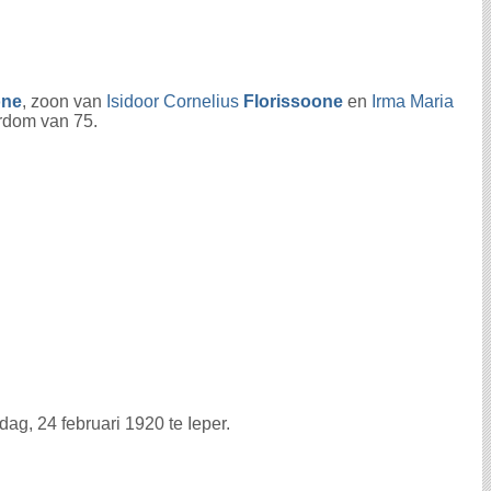
one
, zoon van
Isidoor Cornelius
Florissoone
en
Irma Maria
erdom van 75.
g, 24 februari 1920 te Ieper.