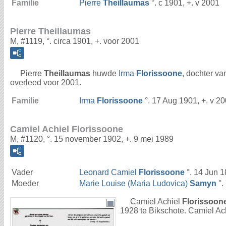
Familie
Pierre
Theillaumas
°. c 1901, +. v 2001
Pierre Theillaumas
M, #1119, °. circa 1901, +. voor 2001
Pierre
Theillaumas
huwde
Irma
Florissoone
, dochter v
overleed voor 2001.
Familie
Irma
Florissoone
°. 17 Aug 1901, +. v 2
Camiel Achiel Florissoone
M, #1120, °. 15 november 1902, +. 9 mei 1989
Vader
Leonard Camiel
Florissoone
°. 14 Jun 1
Moeder
Marie Louise (Maria Ludovica)
Samyn
°.
Camiel Achiel
Florissoon
1928 te Bikschote. Camiel Ac