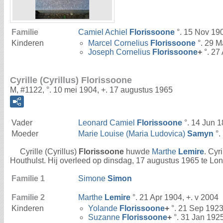
Familie
Camiel Achiel
Florissoone
°. 15 Nov 190
Kinderen
Marcel Cornelius
Florissoone
°. 29 M
Joseph Cornelius
Florissoone
+
°. 27
Cyrille (Cyrillus) Florissoone
M, #1122, °. 10 mei 1904, +. 17 augustus 1965
Vader
Leonard Camiel
Florissoone
°. 14 Jun 1
Moeder
Marie Louise (Maria Ludovica)
Samyn
°.
Cyrille (Cyrillus)
Florissoone
huwde
Marthe
Lemire
. Cyr
Houthulst. Hij overleed op dinsdag, 17 augustus 1965 te L
Familie 1
Simone
Simon
Familie 2
Marthe
Lemire
°. 21 Apr 1904, +. v 2004
Kinderen
Yolande
Florissoone
+
°. 21 Sep 1923
Suzanne
Florissoone
+
°. 31 Jan 192