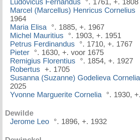
Ludovicus Fernandus
°. 1761, +. 1808
Marcel (Marcellus) Henricus Cornelius
1964
Maria Elisa
°. 1885, +. 1967
Michel Mauritius
°. 1903, +. 1951
Petrus Ferdinandus
°. 1710, +. 1767
Pieter
°. 1630, +. voor 1675
Remigius Florentius
°. 1854, +. 1927
Robertus
+. 1705
Susanna (Suzanne) Godelieva Cornelia
2025
Yvonne Marguerite Cornelia
°. 1930, +
Dewilde
Jerome Leo
°. 1896, +. 1932