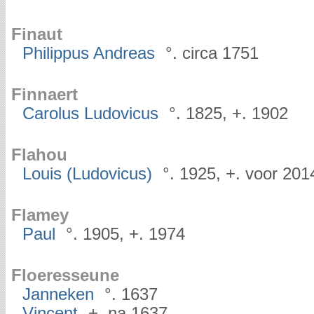
Finaut
Philippus Andreas
°. circa 1751
Finnaert
Carolus Ludovicus
°. 1825, +. 1902
Flahou
Louis (Ludovicus)
°. 1925, +. voor 201
Flamey
Paul
°. 1905, +. 1974
Floeresseune
Janneken
°. 1637
Vincent
+. na 1637