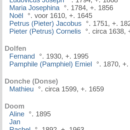
Ludovicus Joseph
°. 1794, +. 1868
Maria Josephina
°. 1784, +. 1856
Noël
°. voor 1610, +. 1645
Petrus (Pieter) Jacobus
°. 1751, +. 18
Pieter (Petrus) Cornelis
°. circa 1638, 
Dolfen
Fernand
°. 1930, +. 1995
Pamphile (Pamphiel) Emiel
°. 1870, +.
Donche (Donse)
Mathieu
°. circa 1599, +. 1659
Doom
Aline
°. 1895
Jan
Rachel
°. 1892, +. 1963