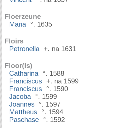
Floerzeune
Maria
°. 1635
Floirs
Petronella
+. na 1631
Floor(is)
Catharina
°. 1588
Franciscus
+. na 1599
Franciscus
°. 1590
Jacoba
°. 1599
Joannes
°. 1597
Mattheus
°. 1594
Paschase
°. 1592