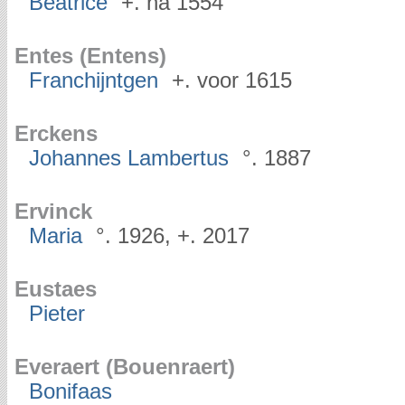
Béatrice
+. na 1554
Entes (Entens)
Franchijntgen
+. voor 1615
Erckens
Johannes Lambertus
°. 1887
Ervinck
Maria
°. 1926, +. 2017
Eustaes
Pieter
Everaert (Bouenraert)
Bonifaas