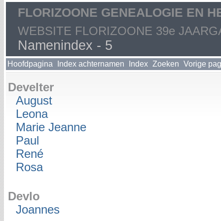
FLORIZOONE GENEALOGIE EN H
WEBSITE FLORIZOONE 39e JAARG
Namenindex - 5
Hoofdpagina
Index achternamen
Index
Zoeken
Vorige pa
Develter
August
Leona
Marie Jeanne
Paul
René
Rosa
Devlo
Joannes