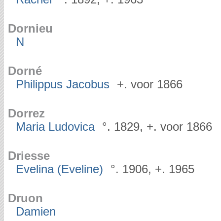
Dornieu
N
Dorné
Philippus Jacobus
+. voor 1866
Dorrez
Maria Ludovica
°. 1829, +. voor 1866
Driesse
Evelina (Eveline)
°. 1906, +. 1965
Druon
Damien