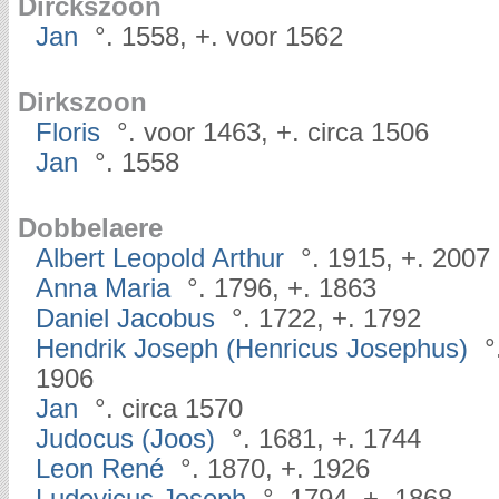
Dirckszoon
Jan
°. 1558, +. voor 1562
Dirkszoon
Floris
°. voor 1463, +. circa 1506
Jan
°. 1558
Dobbelaere
Albert Leopold Arthur
°. 1915, +. 2007
Anna Maria
°. 1796, +. 1863
Daniel Jacobus
°. 1722, +. 1792
Hendrik Joseph (Henricus Josephus)
°
1906
Jan
°. circa 1570
Judocus (Joos)
°. 1681, +. 1744
Leon René
°. 1870, +. 1926