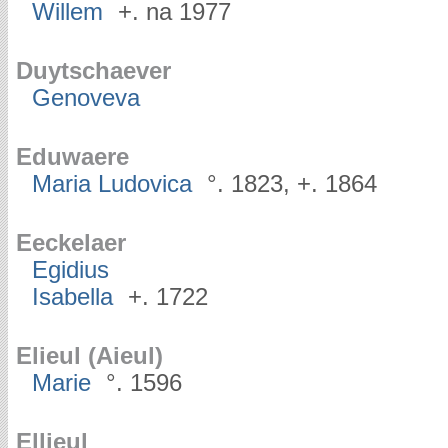
Willem
+. na 1977
Duytschaever
Genoveva
Eduwaere
Maria Ludovica
°. 1823, +. 1864
Eeckelaer
Egidius
Isabella
+. 1722
Elieul (Aieul)
Marie
°. 1596
Ellieul