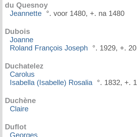
du Quesnoy
Jeannette
°. voor 1480, +. na 1480
Dubois
Joanne
Roland François Joseph
°. 1929, +. 2
Duchatelez
Carolus
Isabella (Isabelle) Rosalia
°. 1832, +. 
Duchène
Claire
Duflot
Georges