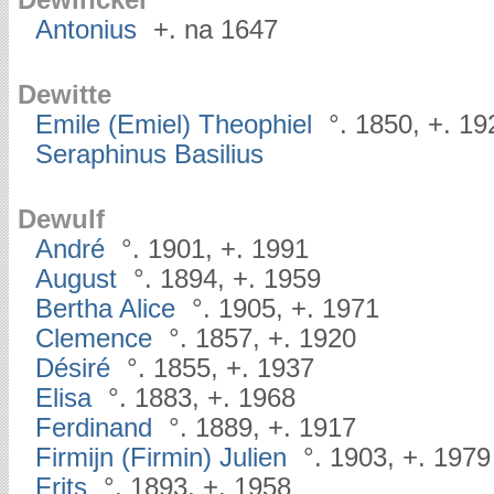
Dewinckel
Antonius
+. na 1647
Dewitte
Emile (Emiel) Theophiel
°. 1850, +. 19
Seraphinus Basilius
Dewulf
André
°. 1901, +. 1991
August
°. 1894, +. 1959
Bertha Alice
°. 1905, +. 1971
Clemence
°. 1857, +. 1920
Désiré
°. 1855, +. 1937
Elisa
°. 1883, +. 1968
Ferdinand
°. 1889, +. 1917
Firmijn (Firmin) Julien
°. 1903, +. 1979
Frits
°. 1893, +. 1958