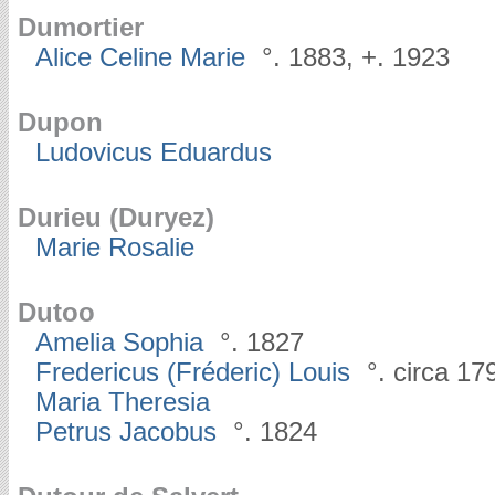
Dumortier
Alice Celine Marie
°. 1883, +. 1923
Dupon
Ludovicus Eduardus
Durieu (Duryez)
Marie Rosalie
Dutoo
Amelia Sophia
°. 1827
Fredericus (Fréderic) Louis
°. circa 17
Maria Theresia
Petrus Jacobus
°. 1824