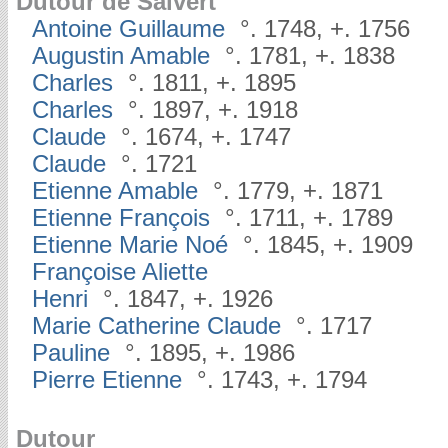
Dutour de Salvert
Antoine Guillaume
°. 1748, +. 1756
Augustin Amable
°. 1781, +. 1838
Charles
°. 1811, +. 1895
Charles
°. 1897, +. 1918
Claude
°. 1674, +. 1747
Claude
°. 1721
Etienne Amable
°. 1779, +. 1871
Etienne François
°. 1711, +. 1789
Etienne Marie Noé
°. 1845, +. 1909
Françoise Aliette
Henri
°. 1847, +. 1926
Marie Catherine Claude
°. 1717
Pauline
°. 1895, +. 1986
Pierre Etienne
°. 1743, +. 1794
Dutour