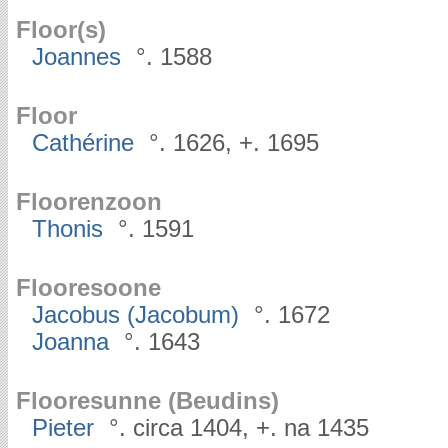
Floor(s)
Joannes
°. 1588
Floor
Cathérine
°. 1626, +. 1695
Floorenzoon
Thonis
°. 1591
Flooresoone
Jacobus (Jacobum)
°. 1672
Joanna
°. 1643
Flooresunne (Beudins)
Pieter
°. circa 1404, +. na 1435