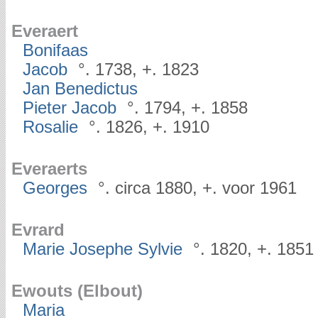
Everaert
Bonifaas
Jacob
°. 1738, +. 1823
Jan Benedictus
Pieter Jacob
°. 1794, +. 1858
Rosalie
°. 1826, +. 1910
Everaerts
Georges
°. circa 1880, +. voor 1961
Evrard
Marie Josephe Sylvie
°. 1820, +. 1851
Ewouts (Elbout)
Maria